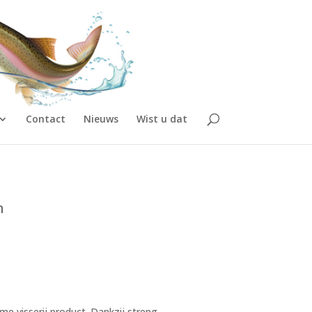
Contact
Nieuws
Wist u dat
m
e visserij product. Dankzij streng