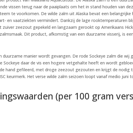
de vissen terug naar de paaiplaats om het in stand houden van dez
eem te voorkomen. De wilde zalm uit Alaska bevat een belangrijke 
hart- en vaatziekten vermindert. Dankzij de lage rooktemperaturen 
 met zuiver zeezout gepekeld en langzaam gerookt op Amerikaans Hicko
almsmaak. Dit product, afkomstig van een duurzame visserij, is een 
en duurzame manier wordt gevangen. De rode Sockeye zalm die wij ge
e Sockeye daar de vis een hogere vetgehalte heeft en wordt gebloe
de hand gefileerd, met droge zeezout gezouten en krijgt de nodig t
SC keurmerk. Het verse wilde zalm seizoen loopt vanaf medio juni 
ingswaarden (per 100 gram verse