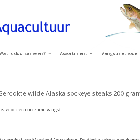
Wat is duurzame vis?
Assortiment
Vangstmethode
Gerookte wilde Alaska sockeye steaks 200 gra
e is voor een duurzame vangst.
nder product van Maasland Aquacultuur. De Alaska zalm is een duurzam