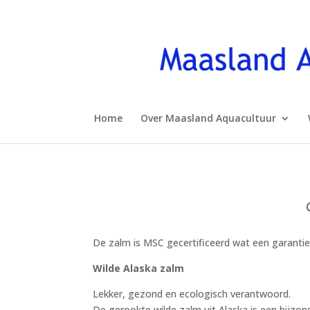
Home
Over Maasland Aquacultuur
De zalm is MSC gecertificeerd wat een garanti
Wilde Alaska zalm
Lekker, gezond en ecologisch verantwoord.
De gerookte wilde zalm uit Alaska is een bijzo