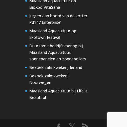
Maasland aquacultuur op
BioXpo VitaSana
Jurgen aan boord van de kotter
Pd147’Enterprise’
Maasland Aquacultuur op
Ekotown festival
Duurzame bedrijfsvoering bij
Maasland Aquacultuur:
zonnepanelen en zonneboilers
Bezoek zalmkwekerij Ierland
Bezoek zalmkwekerij
Noorwegen
Maasland Aquacultuur bij Life is
Beautiful