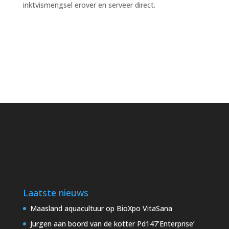
inktvismengsel erover en serveer direct.
Laatste nieuws
Maasland aquacultuur op BioXpo VitaSana
Jurgen aan boord van de kotter Pd147’Enterprise’