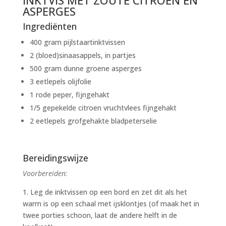
INKTVIS MET ZOUTE CITROEN EN
ASPERGES
Ingrediënten
400 gram pijlstaartinktvissen
2 (bloed)sinaasappels, in partjes
500 gram dunne groene asperges
3 eetlepels olijfolie
1 rode peper, fijngehakt
1/5 gepekelde citroen vruchtvlees fijngehakt
2 eetlepels grofgehakte bladpeterselie
Bereidingswijze
Voorbereiden:
1. Leg de inktvissen op een bord en zet dit als het
warm is op een schaal met ijsklontjes (of maak het in
twee porties schoon, laat de andere helft in de