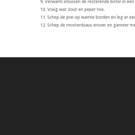
Verwarm intussen de resterende boter in een 
Voeg wat zout en peper toe.
Schep de prei op warme borden en leg er een
Schep de mosterdsaus erover en garneer met