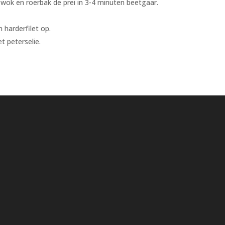
wok en roerbak de prei in 3-4 minuten beetgaar.
 harderfilet op.
 peterselie.