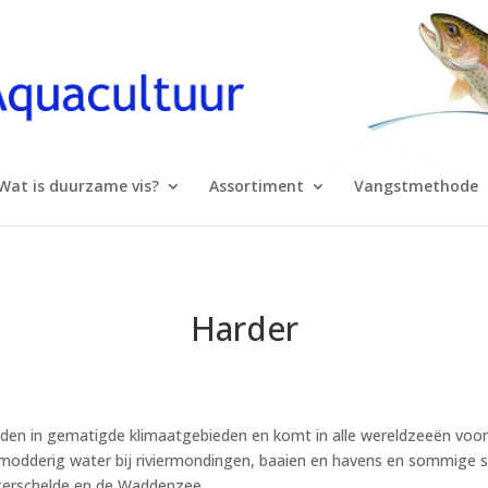
Wat is duurzame vis?
Assortiment
Vangstmethode
Harder
vinden in gematigde klimaatgebieden en komt in alle wereldzeeën voo
 modderig water bij riviermondingen, baaien en havens en sommige so
terschelde en de Waddenzee.