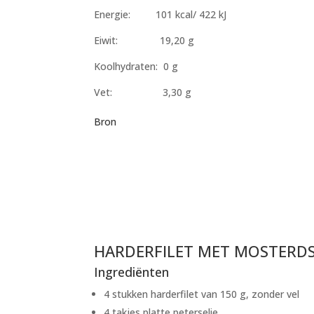
Energie: 101 kcal/ 422 kJ
Eiwit: 19,20 g
Koolhydraten: 0 g
Vet: 3,30 g
Bron
HARDERFILET MET MOSTERDS
Ingrediënten
4 stukken harderfilet van 150 g, zonder vel
4 takjes platte peterselie