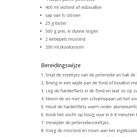
400 ml visfond of visbouillon
sap van ½ citroen
25 g boter
500 g prei, in dunne ringen
2 eetlepels mosterd
200 ml (kook)room
Bereidingswijze
Snijd de steeltjes van de peterselie en hak de 
Breng in een wijde pan de fond of bouillon me
Leg de harderfilets in de fond en laat ze op
Neem de vis met een schuimspaan uit het voch
Houd de harderfilets warm onder aluminiumfo
Kook het vocht op hoog vuur in 6-8 minuten to
Verwijder de peterseliesteeltjes.
Voeg de mosterd en room aan het ingekookte