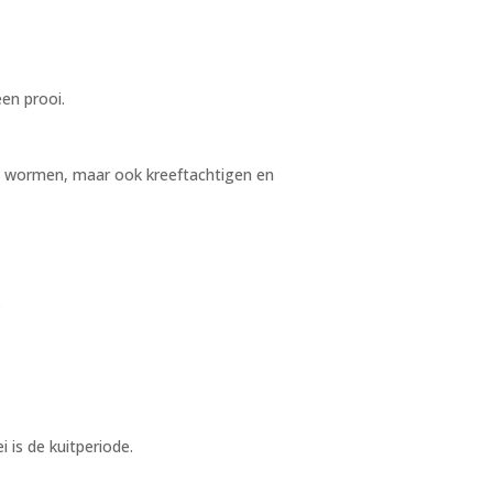
een prooi.
it wormen, maar ook kreeftachtigen en
.
 is de kuitperiode.