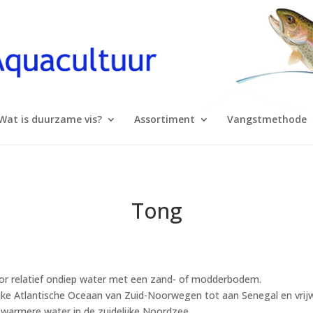
Wat is duurzame vis?
Assortiment
Vangstmethode
Tong
oor relatief ondiep water met een zand- of modderbodem.
jke Atlantische Oceaan van Zuid-Noorwegen tot aan Senegal en vrij
ts warmere water in de zuidelijke Noordzee.