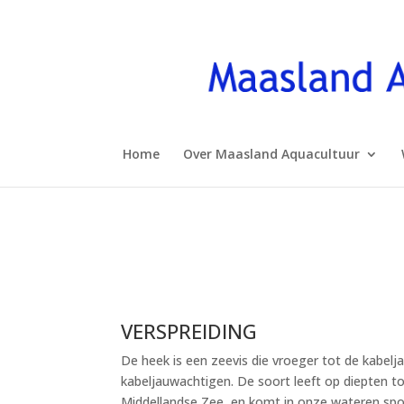
Home
Over Maasland Aquacultuur
VERSPREIDING
De heek is een zeevis die vroeger tot de kabelj
kabeljauwachtigen. De soort leeft op diepten to
Middellandse Zee, en komt in onze wateren spo