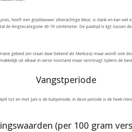
ovis, heeft een grijsblauwe/ zilverachtige kleur, is slank en kan wel
 de lengtecategorie 40-70 centimeter. De paaitijd is ligt tussen dece
errane gebied (en staat daar bekend als Merluza) maar wordt ook doo
 makkelijk uit elkaar in verse toestand maar verstevigt tijdens de bere
Vangstperiode
pril tot en met Juni is de kuitperiode, in deze periode is de heek mind
ingswaarden (per 100 gram verse