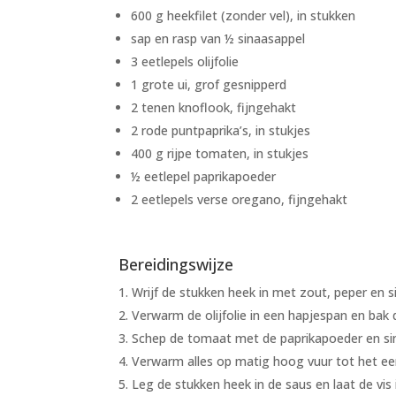
600 g heekfilet (zonder vel), in stukken
sap en rasp van ½ sinaasappel
3 eetlepels olijfolie
1 grote ui, grof gesnipperd
2 tenen knoflook, fijngehakt
2 rode puntpaprika’s, in stukjes
400 g rijpe tomaten, in stukjes
½ eetlepel paprikapoeder
2 eetlepels verse oregano, fijngehakt
Bereidingswijze
Wrijf de stukken heek in met zout, peper en s
Verwarm de olijfolie in een hapjespan en bak 
Schep de tomaat met de paprikapoeder en si
Verwarm alles op matig hoog vuur tot het een 
Leg de stukken heek in de saus en laat de vis